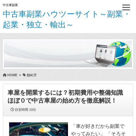
中古車副業
中古車副業ハウツーサイト～副業・
起業・独立・輸出～
HOME
»
始め方
車屋を開業するには？初期費用や整備知識
ほぼ０で中古車屋の始め方を徹底解説！
目安時間
10分
「車が好きだから副業で
やってみたい」 「そろそ