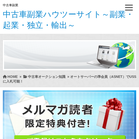
中古車副業
中古車副業ハウツーサイト～副業・
起業・独立・輸出～
HOME
»
中古車オークション知識
»
オートサーバーの準会員（ASNET）でUSS
に入札可能！