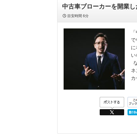
中古車ブローカーを開業し
目安時間
6分
「
で
に
い
な
ネ
カ