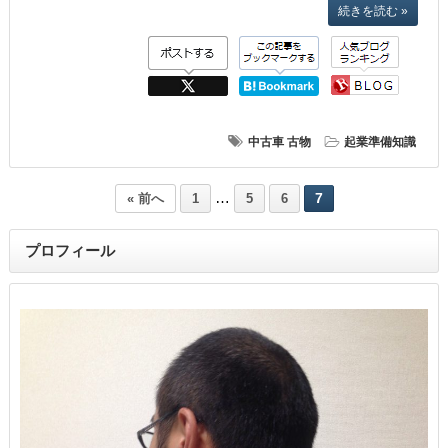
続きを読む »
中古車
古物
起業準備知識
…
7
« 前へ
1
5
6
プロフィール